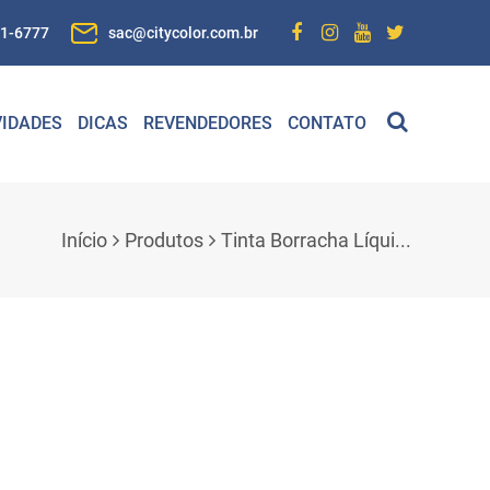
01-6777
sac@citycolor.com.br
IDADES
DICAS
REVENDEDORES
CONTATO
Início
Produtos
Tinta Borracha Líqui...