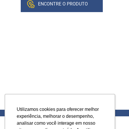
ENCONTRE O PRODUTO
Utilizamos cookies para oferecer melhor
Utilizamos cookies para oferecer melhor
experiência, melhorar o desempenho,
experiência, melhorar o desempenho,
analisar como você interage em nosso
analisar como você interage em nosso
Fábrica de tintas, massas, esmaltes,