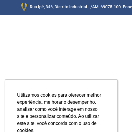
Rua Ipê, 346, Distrito Industrial - /AM. 69075-100. Fon
Utilizamos cookies para oferecer melhor
Utilizamos cookies para oferecer melhor
experiência, melhorar o desempenho,
experiência, melhorar o desempenho,
analisar como você interage em nosso
analisar como você interage em nosso
site e personalizar conteúdo. Ao utilizar
site e personalizar conteúdo. Ao utilizar
este site, você concorda com o uso de
este site, você concorda com o uso de
cookies.
cookies.