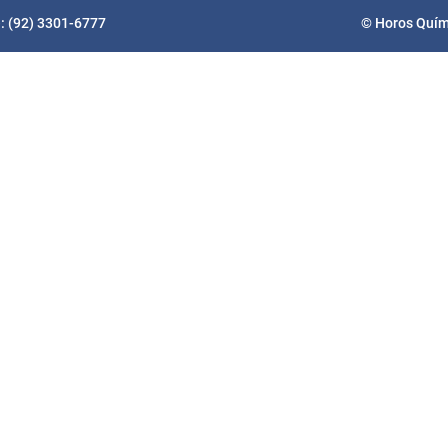
e: (92) 3301-6777
© Horos Quími