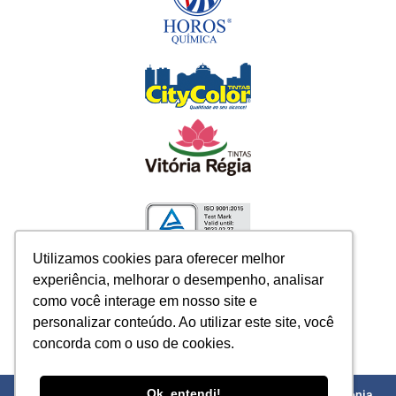
Utilizamos cookies para oferecer melhor
Utilizamos cookies para oferecer melhor
experiência, melhorar o desempenho, analisar
experiência, melhorar o desempenho, analisar
como você interage em nosso site e
como você interage em nosso site e
personalizar conteúdo. Ao utilizar este site, você
personalizar conteúdo. Ao utilizar este site, você
concorda com o uso de cookies.
concorda com o uso de cookies.
Ok, entendi!
Ok, entendi!
Rua Ipê, 346, Distrito
© Horos Química da Amazônia