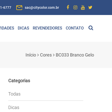
01-6777
sac@citycolor.com.br
IDADES
DICAS
REVENDEDORES
CONTATO
Início
Cores
BC033 Branco Gelo
Categorias
Todas
Dicas