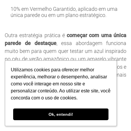
10% em Vermelho Garantido, aplicado em uma
única parede ou em um plano estratégico.
Outra estratégia prática é
começar com uma única
parede de destaque
, essa abordagem funciona
muito bem para quem quer testar um azul inspirado
no céu de verão amazônico ou um amarelo vibrante
das festas juninas, mas ainda prefere ir aos poucos e
Utilizamos cookies para oferecer melhor
Utilizamos cookies para oferecer melhor
se acostumar mais com uma parede mais
experiência, melhorar o desempenho, analisar
experiência, melhorar o desempenho, analisar
chamativa.
como você interage em nosso site e
como você interage em nosso site e
personalizar conteúdo. Ao utilizar este site, você
personalizar conteúdo. Ao utilizar este site, você
concorda com o uso de cookies.
concorda com o uso de cookies.
Ok, entendi!
Ok, entendi!
Alguns direcionamentos que podem ajudar: