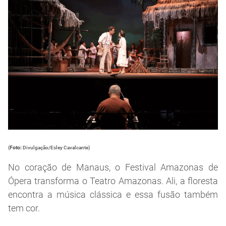
(
Foto:
Divulgação/Esley Cavalcante)
No coração de Manaus, o Festival Amazonas de
Ópera transforma o Teatro Amazonas. Ali, a floresta
encontra a música clássica e essa fusão também
tem cor.