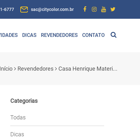
01-6777
sac@citycolor.com.br
IDADES
DICAS
REVENDEDORES
CONTATO
Início
Revendedores
Casa Henrique Materi...
Categorias
Todas
Dicas