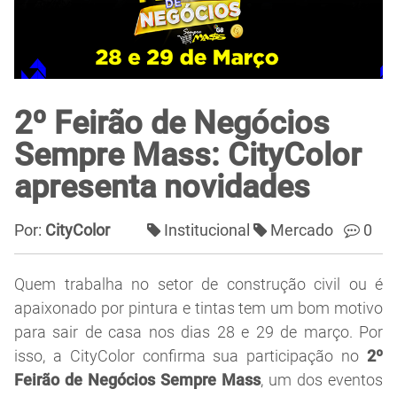
2º Feirão de Negócios
Sempre Mass: CityColor
apresenta novidades
Por:
CityColor
Institucional
Mercado
0
Quem trabalha no setor de construção civil ou é
apaixonado por pintura e tintas tem um bom motivo
para sair de casa nos dias 28 e 29 de março. Por
isso, a CityColor confirma sua participação no
2º
Feirão de Negócios Sempre Mass
, um dos eventos