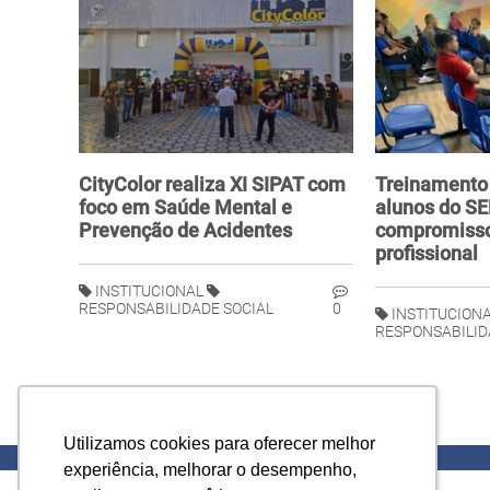
CityColor realiza XI SIPAT com
Treinamento
foco em Saúde Mental e
alunos do SE
Prevenção de Acidentes
compromisso
profissional
INSTITUCIONAL
RESPONSABILIDADE SOCIAL
0
INSTITUCION
RESPONSABILID
Utilizamos cookies para oferecer melhor
Utilizamos cookies para oferecer melhor
experiência, melhorar o desempenho,
experiência, melhorar o desempenho,